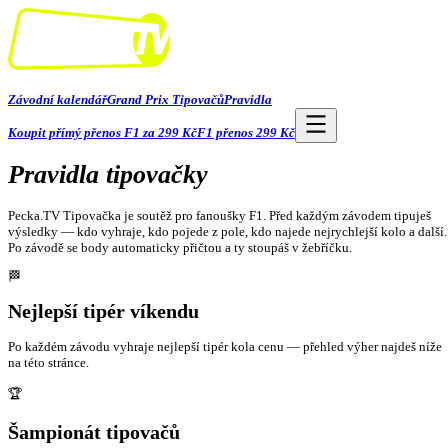
Závodní kalendář
Grand Prix Tipovačů
Pravidla
Koupit přímý přenos F1 za 299 Kč
F1 přenos 299 Kč
Pravidla tipovačky
Pecka.TV Tipovačka je soutěž pro fanoušky F1. Před každým závodem tipuješ
výsledky — kdo vyhraje, kdo pojede z pole, kdo najede nejrychlejší kolo a další.
Po závodě se body automaticky přičtou a ty stoupáš v žebříčku.
🏁
Nejlepší tipér víkendu
Po každém závodu vyhraje nejlepší tipér kola cenu — přehled výher najdeš níže
na této stránce.
🏆
Šampionát tipovačů