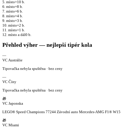
5. místo
+10 b.
6. místo
+8 b.
7. místo
+6 b.
8. místo
+4 b.
9. místo
+3 b.
10. místo
+2 b.
11. místo
+1 b.
12. místo a dál
0 b.
Přehled výher — nejlepší tipér kola
—
VC Austrálie
Tipovačka nebyla spuštěna · bez ceny
—
VC Číny
Tipovačka nebyla spuštěna · bez ceny
🎁
VC Japonska
LEGO® Speed Champions 77244 Závodní auto Mercedes-AMG F1® W15
🎁
VC Miami